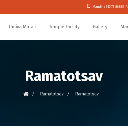
Mandir : 95373 86835, A
Umiya Mataji
Temple Facility
Gallery
Ma
Ramatotsav
Ramatotsav
Ramatotsav