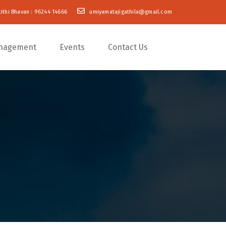
tithi Bhavan : 96244 14666
umiyamatajigathila@gmail.com
nagement
Events
Contact Us