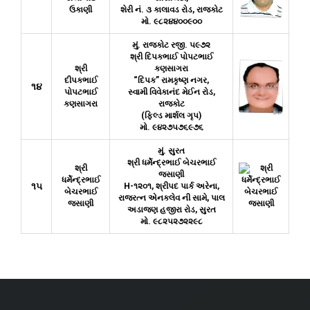
ઉકાણી
શેરી નં. ૩ કાલાવડ રોડ, રાજકોટ
મો. ૯૮૨૪૪૦૦૯૦૦
મું. રાજકોટ રજી. ૫૯૭૨
શ્રી દિપકભાઈ પોપટભાઈ
શ્રી
કણસાગરા
દીપકભાઈ
“દિપક” રામકૃષ્ણ નગર,
૧૪
પોપટભાઈ
સ્વામી વિવેકાનંદ મેઈન રોડ,
કણસાગરા
રાજકોટ
(ફિલ્ડ માર્શલ ગૃપ)
મો. ૯૪૨૭૫૭૬૯૭૬
મું. સુરત
શ્રી ધર્મેન્દ્રભાઈ બેચરભાઈ
શ્રી
જસાણી
ધર્મેન્દ્રભાઈ
૧૫
H-૧૨૦૧, શ્રીપદ પાર્ક અરેના,
બેચરભાઈ
રાજરત્ન એનકલેવ ની સામે, પાલ
જસાણી
અડાજણ હજીરા રોડ, સુરત
મો. ૯૮૨૫૨૭૨૨૯૮