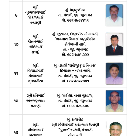
શ્રી
મું. ધણફુલીયા
વ્રજલાલભાઈ
૯
તા. વંથલી, જી. જુનાગઢ
ગોકળભાઈ
મો. ૯૯૨૫૪૩૪૪૧૨
કરડાણી
મું. જુનાગઢ, દાણાપીઠ સોસાયટી,
શ્રી
‘ભવનાથ નિવાસ’ બહાઉદીન
ચેતનભાઈ
૧૦
કોલેજ ની સામે,
કાંતિભાઈ
તા.- જી. જુનાગઢ
ફળદુ
મો. ૯૮૨૫૦૪૫૨૨૨
શ્રી
મું. વંથલી ‘શ્રીજીકૃપા નિવાસ’
વિજયભાઈ
દિલાવર – નગર સામે,
૧૧
કેશવભાઈ
તા. વંથલી, જી. જુનાગઢ
ત્રાબડીયા
મો. ૯૮૨૫૩૨૨૦૫૧
શ્રી રતિભાઈ
મું. ગાંઠીલા. વાયા લુસાળા,
૧૨
અરજણભાઈ
તા. વંથલી, જી. જુનાગઢ
કમાણી
મો. ૯૯૦૯૫૭૬૮૦૮
મું. રાજકોટ
શ્રી
શ્રી મૌલેશભાઈ ડાયાભાઈ ઉકાણી
મૌલેશભાઈ
“પુષ્કર” ૧૫/બી, પંચવટી
૧3
ડાયાભાઇ
સોસાયટી,