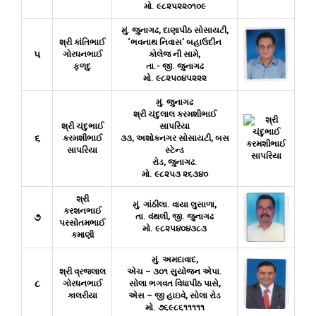
મો. ૯૮૨૫૨૨૦૧૦૯
મું. જુનાગઢ, દાણાપીઠ સોસાયટી,
શ્રી કાંતિભાઈ
‘ભવનાથ નિવાસ’ બહાઉદીન
૫
ગોરધનભાઈ
કોલેજ ની સામે,
ફળદુ
તા.- જી. જુનાગઢ
મો. ૯૮૨૫૦૪૫૨૨૨
મું. જુનાગઢ
શ્રી ચંદુલાલ કરમશીભાઈ
શ્રી ચંદુભાઈ
સાપરિયા
૬
કરમશીભાઈ
૩૩, અશોકનગર સોસાયટી, બસ
સાપરિયા
સ્ટેન્ડ
રોડ, જુનાગઢ.
મો. ૯૮૨૫૩ ૨૬૩૪૦
શ્રી
મું. ગાંઠીલા. વાયા લુસાળા,
કરશનભાઈ
૭
તા. વંથલી, જી. જુનાગઢ
પરસોતમભાઈ
મો. ૯૮૨૫૪૦૪૩૮૩
કમાણી
મું. અમદાવાદ,
શ્રી વ્રજલાલ
એચ – ૩૦૧ સુયોજન એપા.
૮
ગોરધનભાઈ
સોલા ભગવત વિધાપીઠ પાસે,
કાલરીયા
એસ – જી હાઇવે, સોલા રોડ
મો. ૭૬૯૮૬૧૧૧૧૧