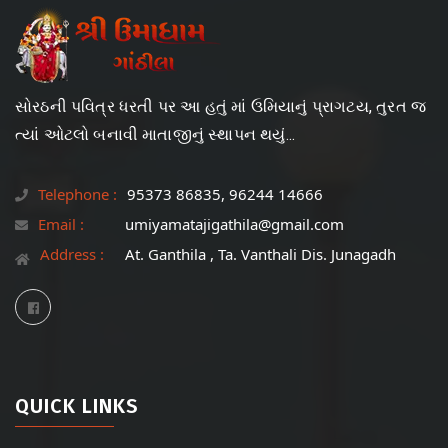
સોરઠની પવિત્ર ધરતી પર આ હતું માં ઉમિયાનું પ્રાગટય, તુરત જ
ત્યાં ઓટલો બનાવી માતાજીનું સ્થાપન થયું...
Telephone :
95373 86835, 96244 14666
Email :
umiyamatajigathila@gmail.com
Address :
At. Ganthila , Ta. Vanthali Dis. Junagadh
QUICK LINKS