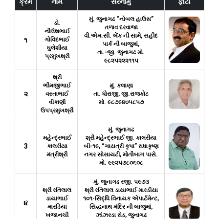
ક્રમ
નામ
સરનામું
ફોટો
મું. જુનાગઢ “નોબલ હાઉસ”
ડો.
તળાવ દરવાજા
નીલેશભાઈ
વી.એમ.સી. બેંક ની સામે, સહીદ
૧
ગોવિંદભાઈ
પાર્ક ની બાજુમાં,
ઘુલેશીયા
તા.-જી. જુનાગઢ મો.
પ્રમુખશ્રી
૯૮૨૫૨૨૨૧૧૫
શ્રી
ભીમજીભાઈ
મું. કલાણા
૨
વસ્તાભાઈ
તા. ધોરાજી, જી.રાજકોટ
વીકાણી
મો. ૯૮૭૯૪૦૫૮૫૭
ઉપપ્રમુખશ્રી
મું. જુનાગઢ
મહેન્દ્રભાઈ
શ્રી મહેન્દ્રભાઈ જી. કાલરીયા
3
કાલરીયા
બી-૧૯, “ગાયત્રી કૃપા” રાધાકૃષ્ણ
મંત્રીશ્રી
નગર સોસાયટી, મોતીબાગ પાસે.
મો. ૯૯૨૫૭૮૦૬૦૮
મું. જુનાગઢ રજી. ૫૯૭૩
શ્રી રતિલાલ
શ્રી રતિલાલ ડાયાભાઈ મારડીયા
ડાયાભાઈ
૧૦૧-સિદ્ધિ વિનાયક એપાર્ટમેન્ટ,
૪
મારડિયા
સિદ્ધનાથ મંદિર ની બાજુમાં,
ખજાનચી
ઝાંઝરડા રોડ, જુનાગઢ