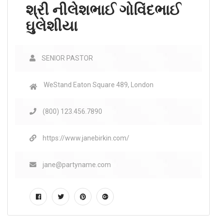
શ્રી નીલેશભાઈ ગોવિંદભાઈ
ઘુલેશીયા
SENIOR PASTOR
WeStand Eaton Square 489, London
(800) 123.456.7890
https://www.janebirkin.com/
jane@partyname.com