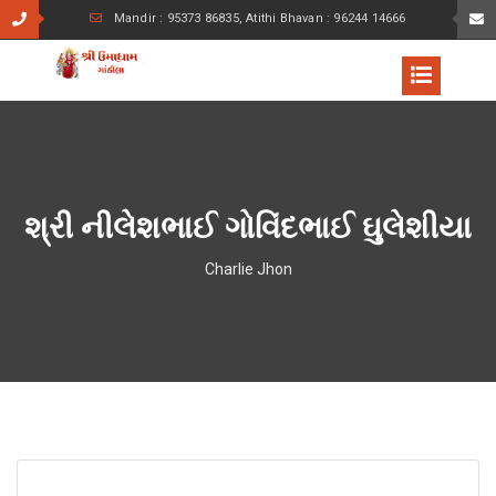
Mandir : 95373 86835, Atithi Bhavan : 96244 14666
શ્રી નીલેશભાઈ ગોવિંદભાઈ ઘુલેશીયા
Charlie Jhon