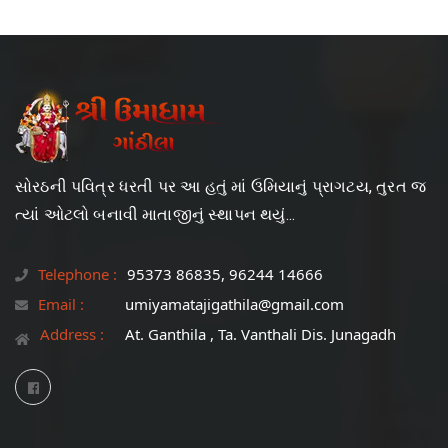
સોરઠની પવિત્ર ધરતી પર આ હતું માં ઉમિયાનું પ્રાગટય, તુરત જ
ત્યાં ઓટલો બનાવી માતાજીનું સ્થાપન થયું...
Telephone :
95373 86835, 96244 14666
Email :
umiyamatajigathila@gmail.com
Address :
At. Ganthila , Ta. Vanthali Dis. Junagadh