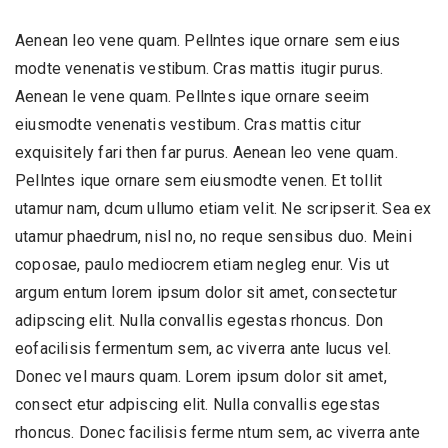
Aenean leo vene quam. Pellntes ique ornare sem eius
modte venenatis vestibum. Cras mattis itugir purus.
Aenean le vene quam. Pellntes ique ornare seeim
eiusmodte venenatis vestibum. Cras mattis citur
exquisitely fari then far purus. Aenean leo vene quam.
Pellntes ique ornare sem eiusmodte venen. Et tollit
utamur nam, dcum ullumo etiam velit. Ne scripserit. Sea ex
utamur phaedrum, nisl no, no reque sensibus duo. Meini
coposae, paulo mediocrem etiam negleg enur. Vis ut
argum entum lorem ipsum dolor sit amet, consectetur
adipscing elit. Nulla convallis egestas rhoncus. Don
eofacilisis fermentum sem, ac viverra ante lucus vel.
Donec vel maurs quam. Lorem ipsum dolor sit amet,
consect etur adpiscing elit. Nulla convallis egestas
rhoncus. Donec facilisis ferme ntum sem, ac viverra ante